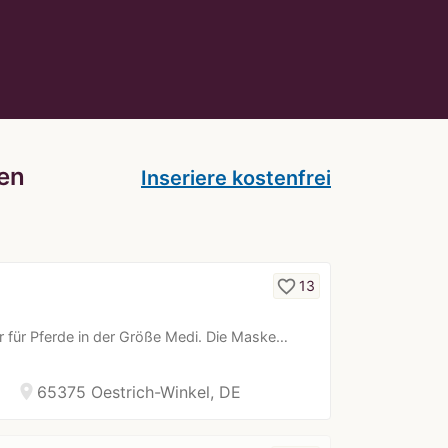
en
Inseriere kostenfrei
favorite_border
13
or für Pferde in der Größe Medi. Die Maske…
location_on
65375 Oestrich-Winkel, DE