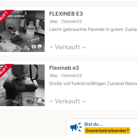
FLEXINEB E3
AUFT
 Kurzem online
Blau
Flexineb E3
Leicht gebrauchte Flexineb in gutem Zusta
~ Verkauft ~
photo_library
3
Flexineb e3
AUFT
Blau
Flexineb E3
Große voll funktionsfähigen Zustand flexi
~ Verkauft ~
photo_library
7
campaign
Bist du …
Gewerbetreibender?