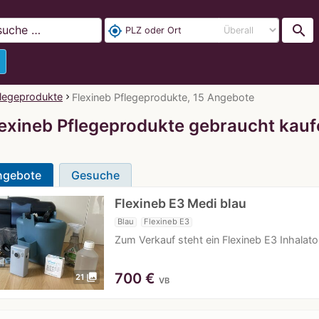
search
my_location
legeprodukte
Flexineb Pflegeprodukte, 15 Angebote
lexineb Pflegeprodukte gebraucht kauf
ngebote
Gesuche
Flexineb E3 Medi blau
Blau
Flexineb E3
Zum Verkauf steht ein Flexineb E3 Inhalat
700
€
photo_library
21
VB