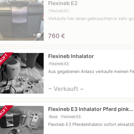
Flexineb E2
Flexineb E2
Verkaufe hier einen gebrauchten in sehr g
760
€
photo_library
7
Flexineb Inhalator
AUFT
Flexineb E3
Aus gegebenen Anlass verkaufe meinen Fl
~ Verkauft ~
Flexineb E3 Inhalator Pferd pink…
AUFT
Rosa
Flexineb E3
Flexineb E3 Pferdeinhalator sofort einsatz