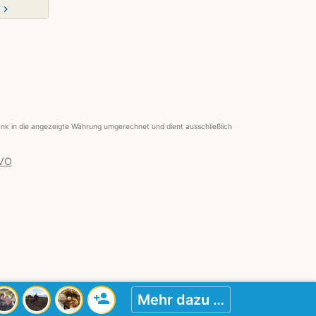
chevron_right
nk in die angezeigte Währung umgerechnet und dient ausschließlich
 VO
person_add
Mehr dazu …