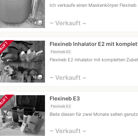
Ich verkaufe einen Maskenkörper Flexineb 
~ Verkauft ~
photo_library
4
Flexineb Inhalator E2 mit komple
AUFT
Flexineb E2
Flexineb E2 Inhalator mit kompletten Zube
~ Verkauft ~
photo_library
10
Flexineb E3
AUFT
Flexineb E3
Biete diesen für zwei Monate selten genutz
~ Verkauft ~