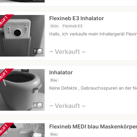
Flexineb E3 Inhalator
AUFT
Grün
Flexineb E3
Hallo, ich verkaufe mein Inhaliergerät Flex
~ Verkauft ~
photo_library
7
Inhalator
AUFT
Blau
Keine Defekte , Gebrauchsspuren an der N
~ Verkauft ~
photo_library
8
Flexineb MEDI blau Maskenkörpe
AUFT
Blau