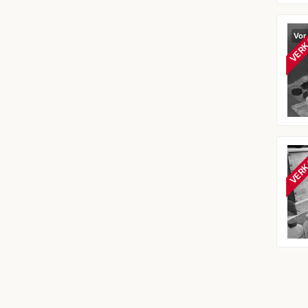
VERK
Vor
VERK