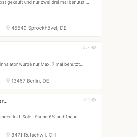
bst gekauft und nur zwei drei mal benutzt.…
location_on
45549 Sprockhövel, DE
visibility
257
 Inhalator wurde nur Max. 7 mal benutzt…
location_on
13467 Berlin, DE
visibility
238
or…
länder. Inkl. Sole Lösung 6% und 1neue…
location_on
8471 Rutschwil, CH