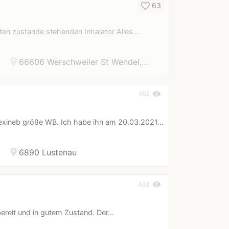
favorite_border
63
uten zustande stehenden Inhalator Alles…
location_on
66606 Werschweiler St Wendel,…
visibility
652
exineb größe WB. Ich habe ihn am 20.03.2021…
location_on
6890 Lustenau
visibility
463
bereit und in gutem Zustand. Der…