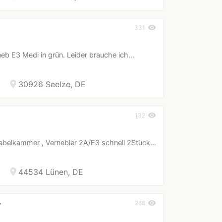
visibility
331
ineb E3 Medi in grün. Leider brauche ich…
location_on
30926 Seelze, DE
visibility
132
ebelkammer , Vernebler 2A/E3 schnell 2Stück…
location_on
44534 Lünen, DE
visibility
268
r