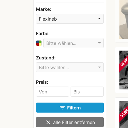
Marke:
Flexineb
Farbe:
Bitte wählen...
VERK
Zustand:
Bitte wählen...
Preis:
VERK
filter_list
Filtern
clear
alle Filter entfernen