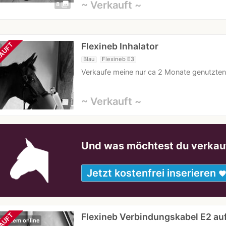
~ Verkauft ~
photo_library
8
Flexineb Inhalator
AUFT
Blau
Flexineb E3
Verkaufe meine nur ca 2 Monate genutzten I
~ Verkauft ~
Und was möchtest du verkau
Jetzt kostenfrei inserieren
favorit
Flexineb Verbindungskabel E2 au
 Kurzem online