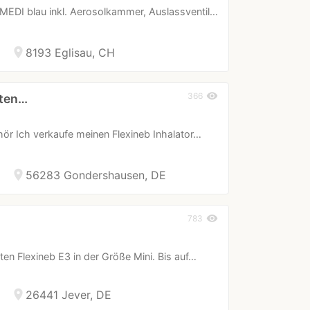
MEDI blau inkl. Aerosolkammer, Auslassventil…
location_on
8193 Eglisau, CH
visibility
366
tten…
hör Ich verkaufe meinen Flexineb Inhalator…
location_on
56283 Gondershausen, DE
visibility
783
ten Flexineb E3 in der Größe Mini. Bis auf…
location_on
26441 Jever, DE