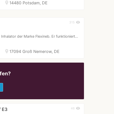
location_on
14480 Potsdam, DE
visibility
315
nhalator der Marke Flexineb. Er funktioniert…
location_on
17094 Groß Nemerow, DE
fen?
e
visibility
46
f E3