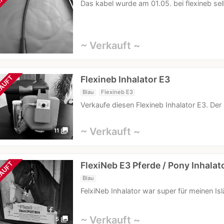
AUFT
Das kabel wurde am 01.05. bei flexineb sel
~ Verkauft ~
Flexineb Inhalator E3
AUFT
Blau
Flexineb E3
Verkaufe diesen Flexineb Inhalator E3. Der
~ Verkauft ~
photo_library
11
FlexiNeb E3 Pferde / Pony Inhalat
AUFT
Blau
FelxiNeb Inhalator war super für meinen Is
~ Verkauft ~
photo_library
5