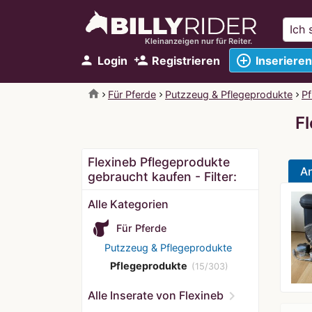
Kleinanzeigen nur für Reiter.
add_circle_outline
person
person_add
Login
Registrieren
Inserieren
home
Für Pferde
Putzzeug & Pflegeprodukte
Pf
F
Flexineb Pflegeprodukte
A
gebraucht kaufen - Filter:
Alle Kategorien
Für Pferde
Putzzeug & Pflegeprodukte
Pflegeprodukte
(15/303)
chevron_right
Alle Inserate von Flexineb