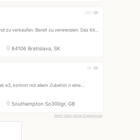
visibility
585
nd zu verkaufen. Bereit zu verwenden. Das Kit…
location_on
84106 Bratislava, SK
visibility
96
neb e3, kommt mit allem Zubehör n eine…
location_on
Southampton So300gr, GB
Mehr über diese Ergebnisse