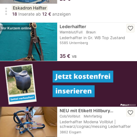
Eskadron Halfter
more_vert
18
Inserate ab
12 €
anzeigen
Lederhalfter
favorite_border
Vor Kurzem online
Warmblut/Full
Braun
Lederhalfter in Gr. WB Top Zustand
5585 Unternberg
35
€
VB
NEU mit Etikett Hillbury…
favorite_border
Cob/Vollblut
Mehrfarbig
Lederhalfter Modena Vollblut |
schwarz/cognac/messing Lederhalfter
mit weichem…
3862 Eisgarn