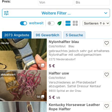
Preis:
tune
expand_more
Weitere Filter …
eco
weltweit
2073 Angebote
96 Gewerblich
5 Gesuche
Nylonhalfter blau
favorite_border
Heute
Cob/Vollblut
Blau
gebrauchtes jedoch sehr gut erhaltenes
Nylonhalfter mit selbstgemachtem
Muster auf dem…
2272 Niederabsdorf
photo_library
5
€
3
Halfter usw
favorite_border
aktualisiert
Cob/Vollblut
Verschiedenes an Pferdebedarf
abzugeben. Sattel Dressur Kentaur
Halfter…
9800 Spittal an der Drau
photo_library
5
€
14
VB
Kentucky Horsewear Leather
favorite_border
Rope Halfter