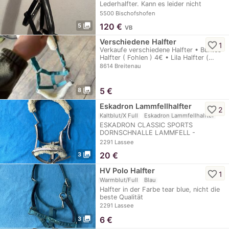
Lederhalfter. Kann es leider nicht
zurückschicken…
5500 Bischofshofen
photo_library
120
€
5
VB
Verschiedene Halfter
favorite_border
1
Verkaufe verschiedene Halfter • Buntes
Halfter ( Fohlen ) 4€ • Lila Halfter (…
8614 Breitenau
photo_library
5
€
8
Eskadron Lammfellhalfter
favorite_border
2
Kaltblut/X Full
Eskadron Lammfellhalfter
ESKADRON CLASSIC SPORTS
DORNSCHNALLE LAMMFELL -
POWDERROSE-WHITE-CHOCOCHIP -
2291 Lassee
HALFTER
photo_library
20
€
3
HV Polo Halfter
favorite_border
1
Warmblut/Full
Blau
Halfter in der Farbe tear blue, nicht die
beste Qualität
2291 Lassee
photo_library
6
€
3