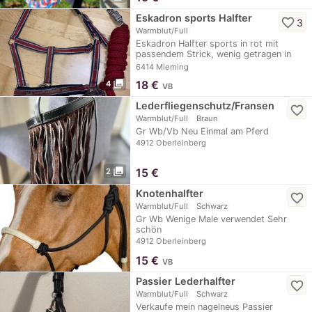
Eskadron sports Halfter
favorite_border
3
Warmblut/Full
Eskadron Halfter sports in rot mit
passendem Strick, wenig getragen in
super Zustand.
6414 Mieming
photo_library
18
€
4
VB
Lederfliegenschutz/Fransen
favorite_border
Warmblut/Full
Braun
Gr Wb/Vb Neu Einmal am Pferd
4912 Oberleinberg
photo_library
15
€
2
Knotenhalfter
favorite_border
Warmblut/Full
Schwarz
Gr Wb Wenige Male verwendet Sehr
schön
4912 Oberleinberg
15
€
VB
Passier Lederhalfter
favorite_border
Warmblut/Full
Schwarz
Verkaufe mein nagelneus Passier