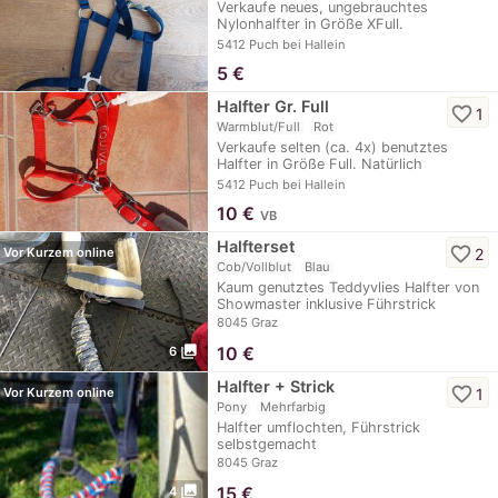
Verkaufe neues, ungebrauchtes
Nylonhalfter in Größe XFull.
Privatverkauf, daher…
5412 Puch bei Hallein
5
€
Halfter Gr. Full
favorite_border
1
Warmblut/Full
Rot
Verkaufe selten (ca. 4x) benutztes
Halfter in Größe Full. Natürlich
unbeschädigt und…
5412 Puch bei Hallein
10
€
VB
Halfterset
favorite_border
2
Vor Kurzem online
Cob/Vollblut
Blau
Kaum genutztes Teddyvlies Halfter von
Showmaster inklusive Führstrick
8045 Graz
photo_library
10
€
6
Halfter + Strick
favorite_border
1
Vor Kurzem online
Pony
Mehrfarbig
Halfter umflochten, Führstrick
selbstgemacht
8045 Graz
photo_library
15
€
4