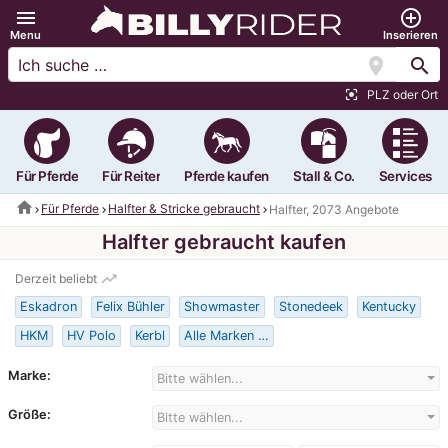
menu
add_circle_outline
Menu
Inserieren
location_on
search
PLZ oder Ort
center_focus_strong
Für Pferde
Für Reiter
Pferde kaufen
Stall & Co.
Services
home
Für Pferde
Halfter & Stricke gebraucht
Halfter, 2073 Angebote
Halfter gebraucht kaufen
trending_up
Derzeit beliebt
Eskadron
Felix Bühler
Showmaster
Stonedeek
Kentucky
HKM
HV Polo
Kerbl
Alle Marken …
Marke:
Bitte wählen...
Größe:
Bitte wählen...