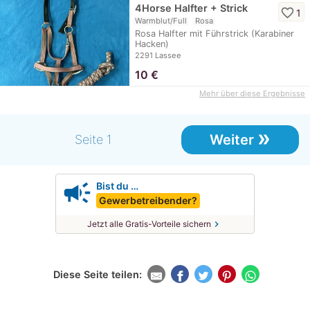
4Horse Halfter + Strick
favorite_border
1
Warmblut/Full
Rosa
Rosa Halfter mit Führstrick (Karabiner
Hacken)
2291 Lassee
10
€
Mehr über diese Ergebnisse
»
Weiter
Seite 1
campaign
Bist du …
Gewerbetreibender?
chevron_right
Jetzt alle Gratis-Vorteile sichern
Diese Seite teilen: