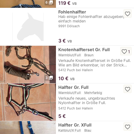
photo_library
119
€
6
VB
Fohlenhalfter
favorite_border
Hab einige Fohlenhalfter abzugeben,
einfach melden
9991 Dölsach
3
€
VB
Knotenhalfterset Gr. Full
favorite_border
1
Warmblut/Full
Braun
Verkaufe Knotenhalfterset in Größe Full.
Wie am Bild erkennbar, ist der Strick…
5412 Puch bei Hallein
photo_library
10
€
3
VB
Halfter Gr. Full
favorite_border
Warmblut/Full
Mehrfarbig
Verkaufe neues, ungebrauchtes
Nylonhalfter in Größe Full.
Privatverkauf, daher…
5412 Puch bei Hallein
5
€
Halfter Gr. XFull
favorite_border
Kaltblut/X Full
Blau