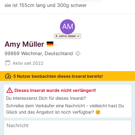
sie ist 155cm lang und 300g schwer
AM
4 Jahre dabei
Amy Müller
directions
99869 Wechmar, Deutschland
edit_calendar
Aktiv seit 2022
speed
5 Nutzer beobachten dieses Inserat bereits!
warning_amber
Dieses Inserat wurde nicht verlängert!
Du interessierst Dich für dieses Inserat?
Schreibe dem Verkäufer eine Nachricht - vielleicht hast Du
Glück und das Angebot ist noch verfügbar? 😊