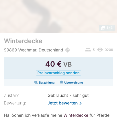
photo_library
1
/ 3
Winterdecke
people
remove_red_eye
directions
99869 Wechmar, Deutschland
5
0209
40
€
VB
Preisvorschlag senden
payments
account_balance
Barzahlung
Überweisung
Zustand
Gebraucht - sehr gut
Bewertung:
Jetzt bewerten
chevron_right
Hallöchen ich verkaufe meine
Winterdecke
für Pferde