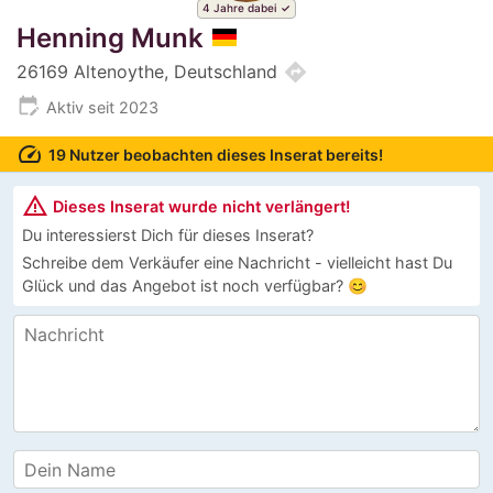
4 Jahre dabei
Henning Munk
directions
26169 Altenoythe, Deutschland
edit_calendar
Aktiv seit 2023
speed
19 Nutzer beobachten dieses Inserat bereits!
warning_amber
Dieses Inserat wurde nicht verlängert!
Du interessierst Dich für dieses Inserat?
Schreibe dem Verkäufer eine Nachricht - vielleicht hast Du
Glück und das Angebot ist noch verfügbar? 😊