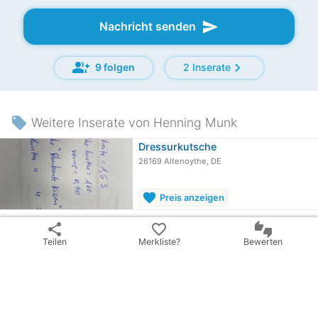
send
Nachricht senden
group_add
chevron_right
9 folgen
2 Inserate
local_offer
Weitere Inserate von Henning Munk
Dressurkutsche
26169 Altenoythe, DE
favorite
Preis anzeigen
share
favorite_border
thumbs_up_down
share
Inserat teilen
Teilen
Merkliste?
Bewerten
email
warning
Inserat melden