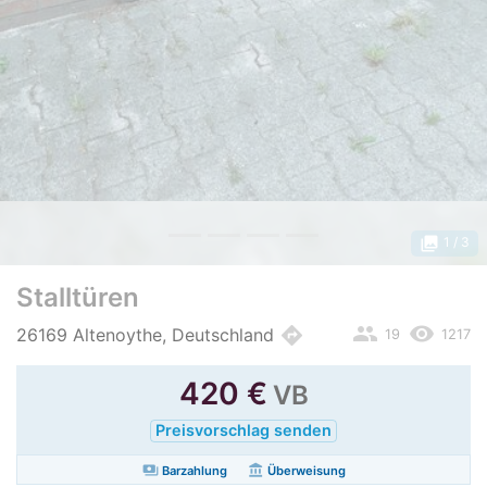
photo_library
1
/ 3
Stalltüren
people
remove_red_eye
directions
26169 Altenoythe, Deutschland
19
1217
420
€
VB
Preisvorschlag senden
payments
account_balance
Barzahlung
Überweisung