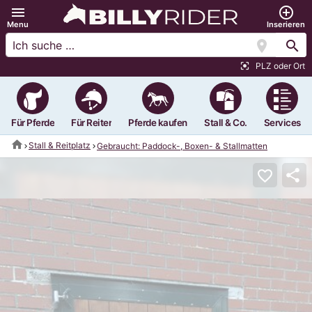
menu
add_circle_outline
Menu
Inserieren
location_on
search
PLZ oder Ort
center_focus_strong
Für Pferde
Für Reiter
Pferde kaufen
Stall & Co.
Services
home
Stall & Reitplatz
Gebraucht: Paddock-, Boxen- & Stallmatten
share
favorite_border