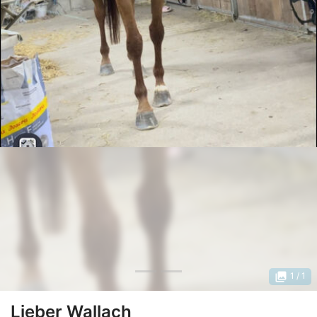
photo_library
1
/ 1
Lieber Wallach