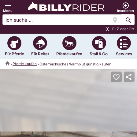
menu
add_circle_outline
Menu
Inserieren
location_on
search
PLZ oder Ort
center_focus_strong
Für Pferde
Für Reiter
Pferde kaufen
Stall & Co.
Services
home
Pferde kaufen
Österreichisches Warmblut günstig kaufen
share
favorite_border