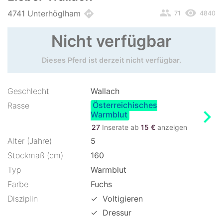
people
remove_red_eye
directions
4741 Unterhöglham
71
4840
Nicht verfügbar
Dieses Pferd ist derzeit nicht verfügbar.
Geschlecht
Wallach
Österreichisches
Rasse
chevron_right
Warmblut
27
Inserate ab
15 €
anzeigen
Alter (Jahre)
5
Stockmaß (cm)
160
Typ
Warmblut
Farbe
Fuchs
Disziplin
✓
Voltigieren
✓
Dressur