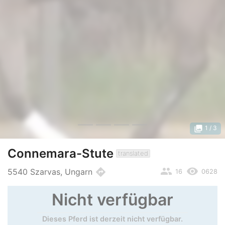
photo_library
1
/ 3
Connemara-Stute
translated
people
remove_red_eye
directions
5540 Szarvas, Ungarn
16
0628
Nicht verfügbar
Dieses Pferd ist derzeit nicht verfügbar.