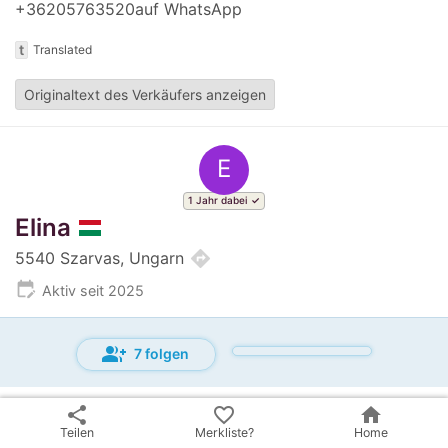
+36205763520auf WhatsApp
t
Translated
Originaltext des Verkäufers anzeigen
E
1 Jahr dabei
Elina
directions
5540 Szarvas, Ungarn
edit_calendar
Aktiv seit 2025
group_add
7 folgen
share
favorite_border
home
Teilen
Merkliste?
Home
Inserat teilen