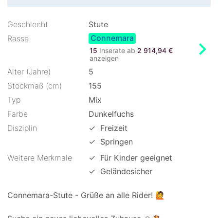
Geschlecht
Stute
Connemara
Rasse
chevron_right
15
Inserate ab
2 914,94 €
anzeigen
Alter (Jahre)
5
Stockmaß (cm)
155
Typ
Mix
Farbe
Dunkelfuchs
Disziplin
✓
Freizeit
✓
Springen
Weitere Merkmale
✓
Für Kinder geeignet
✓
Geländesicher
Connemara-Stute - Grüße an alle Rider! 🙋