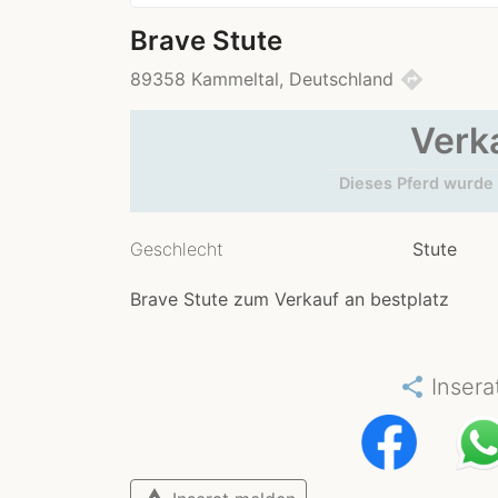
Brave Stute
directions
89358 Kammeltal, Deutschland
Verk
Dieses Pferd wurde 
Geschlecht
Stute
Brave Stute zum Verkauf an bestplatz
share
Insera