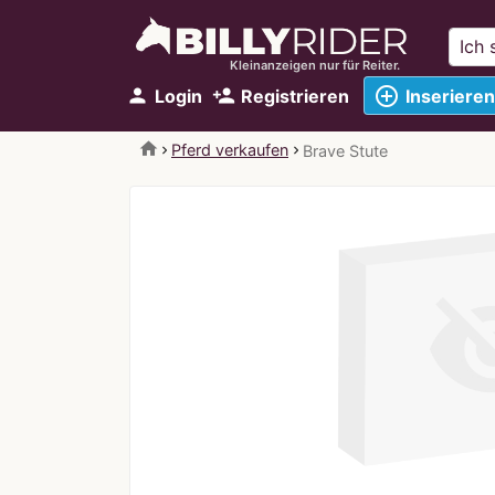
Kleinanzeigen nur für Reiter.
add_circle_outline
person
person_add
Login
Registrieren
Inserieren
home
Pferd verkaufen
Brave Stute