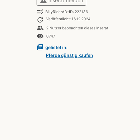
warning
Inserat melden
checklist_rtl
BillyRiderAD-ID: 222136
update
Veröffentlicht: 16.12.2024
people
2 Nutzer beobachten dieses Inserat
remove_red_eye
0747
library_books
gelistet in:
Pferde günstig kaufen