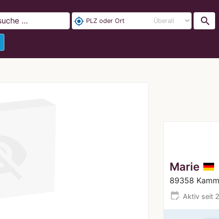
search
my_location
Marie
89358 Kamme
edit_calendar
Aktiv seit 