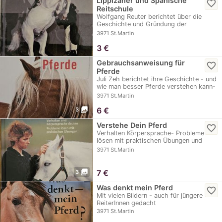
Lippizaner und Spanische
favorite_border
Reitschule
Wolfgang Reuter berichtet über die
Geschichte und Gründung der
spanischen…
3971 St.Martin
3
€
Gebrauchsanweisung für
favorite_border
Pferde
Juli Zeh berichtet ihre Geschichte - und
wie man besser Pferde verstehen kann-
Sprache…
3971 St.Martin
photo_library
6
€
3
Verstehe Dein Pferd
favorite_border
Verhalten Körpersprache- Probleme
lösen mit praktischen Übungen und
vielen Fotos
3971 St.Martin
photo_library
7
€
3
Was denkt mein Pferd
favorite_border
Mit vielen Bildern - auch für jüngere
ReiterInnen gedacht
3971 St.Martin