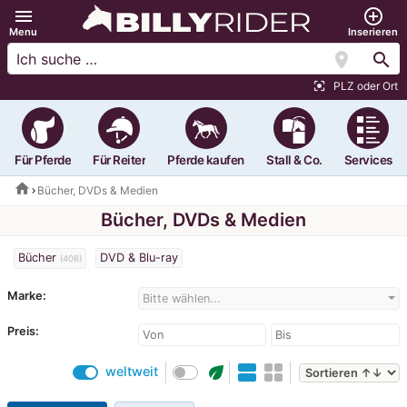
menu
add_circle_outline
Menu
Inserieren
location_on
search
PLZ oder Ort
center_focus_strong
Für Pferde
Für Reiter
Pferde kaufen
Stall & Co.
Services
home
Bücher, DVDs & Medien
Bücher, DVDs & Medien
Bücher
DVD & Blu-ray
(406)
Marke:
Bitte wählen...
Preis:
eco
weltweit