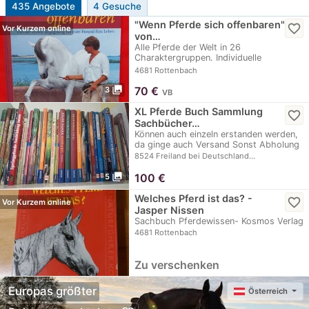
435 Angebote
4 Gesuche
"Wenn Pferde sich offenbaren"
favorite_border
Vor Kurzem online
von…
Alle Pferde der Welt in 26
Charaktergruppen. Individuelle
Beschreibungen und präzise…
4681 Rottenbach
photo_library
70
€
3
VB
XL Pferde Buch Sammlung
favorite_border
Sachbücher…
Können auch einzeln erstanden werden,
da ginge auch Versand Sonst Abholung
8524 Freiland bei Deutschland…
photo_library
100
€
5
Welches Pferd ist das? -
favorite_border
Vor Kurzem online
Jasper Nissen
Sachbuch Pferdewissen- Kosmos Verlag
4681 Rottenbach
Zu verschenken
Europas größter
Österreich