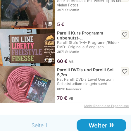
Sehr interessant mit vielen Tipps und
vielen Fotos
3971 St.Martin
photo_library
5
€
3
Parelli Kurs Programm
favorite_border
unbenutzt-…
Parelli Stufe 1-4- Programm/Bilder-
DVD- Original auf englisch
3971 St.Martin
photo_library
60
€
7
VB
Parelli DVD's und Parelli Seil
favorite_border
5,7m
Pat Parelli DVD's Level One zum
Selbststudium nie gebraucht
(Neupreis:95eur). Parelli…
6020 Innsbruck
70
€
VB
Mehr über diese Ergebnisse
»
Weiter
Seite 1