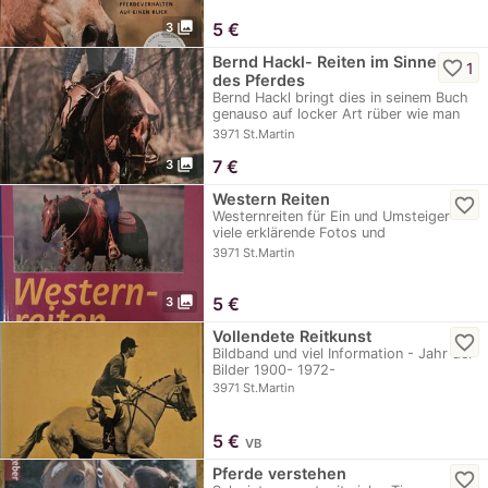
photo_library
5
€
3
Bernd Hackl- Reiten im Sinne
favorite_border
1
des Pferdes
Bernd Hackl bringt dies in seinem Buch
genauso auf locker Art rüber wie man
ihn vom…
3971 St.Martin
photo_library
7
€
3
Western Reiten
favorite_border
Westernreiten für Ein und Umsteiger-
viele erklärende Fotos und
Informationen
3971 St.Martin
photo_library
5
€
3
Vollendete Reitkunst
favorite_border
Bildband und viel Information - Jahr der
Bilder 1900- 1972-
3971 St.Martin
5
€
VB
Pferde verstehen
favorite_border