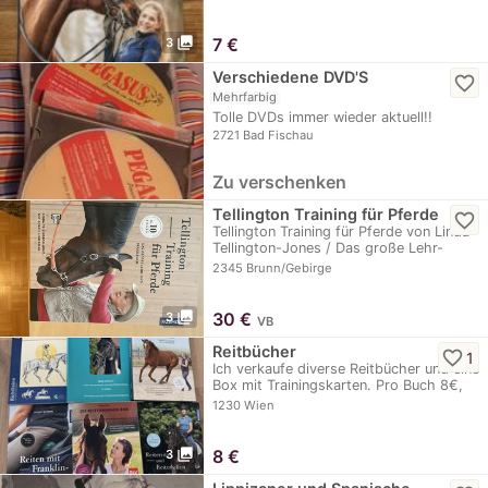
photo_library
7
€
3
Verschiedene DVD'S
favorite_border
Mehrfarbig
Tolle DVDs immer wieder aktuell!!
2721 Bad Fischau
Zu verschenken
Tellington Training für Pferde
favorite_border
Tellington Training für Pferde von Linda
Tellington-Jones / Das große Lehr-
und…
2345 Brunn/Gebirge
photo_library
30
€
3
VB
Reitbücher
favorite_border
1
Ich verkaufe diverse Reitbücher und eine
Box mit Trainingskarten. Pro Buch 8€,
außer…
1230 Wien
photo_library
8
€
3