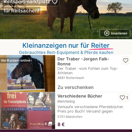
favorite_border
Reitsportmarktplatz
für Reitsachen!
add_circle_outline
Inserieren
Kleinanzeigen nur für
Reiter
Gebrauchtes Reit-Equipment & Pferde kaufen
Der Traber -Jorgen Falk-
favorite_border
Vor Kurzem online
Ronne
Der Traber -vom Fohlen zum Top-
Athleten
4681 Rottenbach
Zu verschenken
Verschiedene Bücher
favorite_border
1
Mehrfarbig
Verkaufe verschiedene Pferdebücher.
Preis pro Buch! Versand gegen
Kostenübernahme…
5751 Maishofen
photo_library
8
€
5