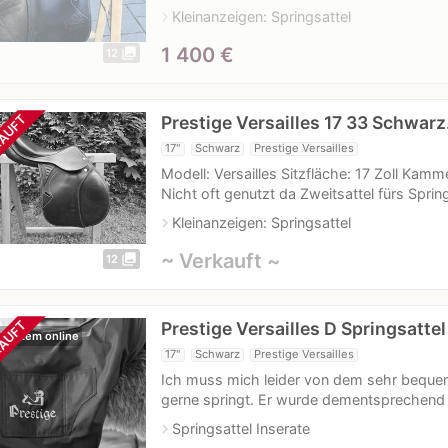
navigate_next
Kleinanzeigen: Springsattel
1 400
€
photo_library
12
Prestige Versailles 17 33 Schwar
AUFT
17"
Schwarz
Prestige Versailles
Modell: Versailles Sitzfläche: 17 Zoll Kam
Nicht oft genutzt da Zweitsattel fürs Sprin
navigate_next
Kleinanzeigen: Springsattel
~ Verkauft ~
photo_library
12
Prestige Versailles D Springsattel
AUFT
 Kurzem online
17"
Schwarz
Prestige Versailles
Ich muss mich leider von dem sehr bequeme
gerne springt. Er wurde dementsprechend s
navigate_next
Springsattel Inserate