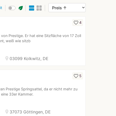
eco
it
favorite_border
4
von Prestige. Er hat eine Sitzfläche von 17 Zoll
t, weiß wie sitzb
location_on
03099 Kolkwitz, DE
favorite_border
5
en Prestige Springsattel, da er nicht mehr zu
d eine 33er Kammer.
location_on
37073 Göttingen, DE