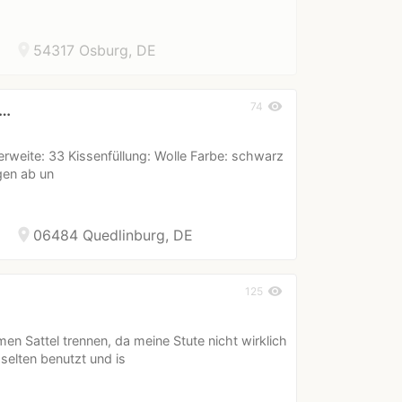
location_on
54317 Osburg, DE
visibility
74
z…
merweite: 33 Kissenfüllung: Wolle Farbe: schwarz
gen ab un
location_on
06484 Quedlinburg, DE
visibility
125
n Sattel trennen, da meine Stute nicht wirklich
elten benutzt und is