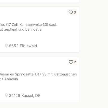
favorite_border
3
lles (17 Zoll, Kammerweite 33) excl.
ut gepflegt und befindet si
location_on
8552 Eibiswald
favorite_border
2
Versailles Springsattel D17 33 mit Klettpauschen
rage Abholun
location_on
34128 Kassel, DE