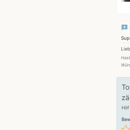
reviews
Sup
Lieb
Hast
Würd
To
zä
Hil
Bew