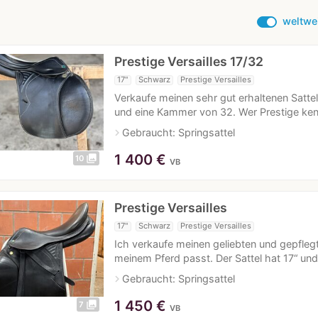
weltwe
Prestige Versailles 17/32
17"
Schwarz
Prestige Versailles
Verkaufe meinen sehr gut erhaltenen Sattel 
und eine Kammer von 32. Wer Prestige kenn
navigate_next
Gebraucht: Springsattel
1 400
€
photo_library
10
VB
Prestige Versailles
17"
Schwarz
Prestige Versailles
Ich verkaufe meinen geliebten und gepflegt
meinem Pferd passt. Der Sattel hat 17“ un
navigate_next
Gebraucht: Springsattel
1 450
€
photo_library
7
VB