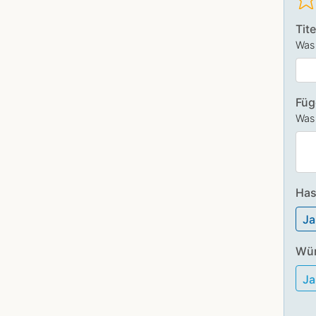
Tit
Was 
Füg
Was 
Has
Ja
Wür
J