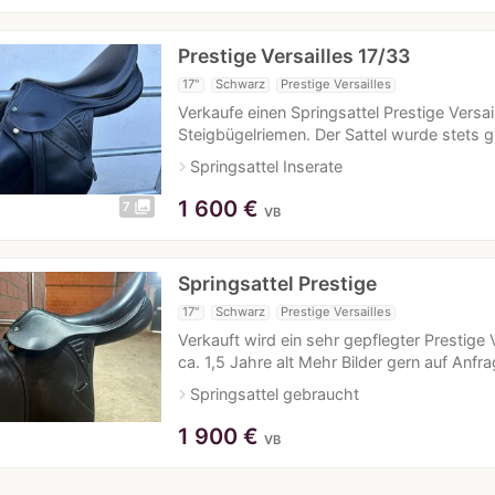
Prestige Versailles 17/33
17"
Schwarz
Prestige Versailles
Verkaufe einen Springsattel Prestige Versai
Steigbügelriemen. Der Sattel wurde stets g
navigate_next
Springsattel Inserate
1 600
€
photo_library
7
VB
Springsattel Prestige
17"
Schwarz
Prestige Versailles
Verkauft wird ein sehr gepflegter Prestige 
ca. 1,5 Jahre alt Mehr Bilder gern auf Anf
navigate_next
Springsattel gebraucht
1 900
€
VB