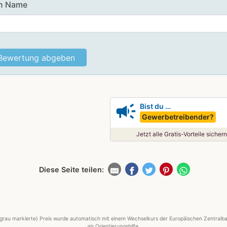
n Name
campaign
Bist du …
Gewerbetreibender?
Jetzt alle Gratis-Vorteile sichern
Diese Seite teilen:
grau markierte) Preis wurde automatisch mit einem Wechselkurs der Europäischen Zentralba
als Orientierungshilfe.