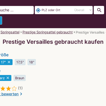
search
my_location
Springsattel
Prestige Springsattel gebraucht
Prestige Versaille
Prestige Versailles gebraucht kaufen
röße
close
17"
17,5"
18"
e
close
arz
Braun
(1)
chevron_right
t bewerten