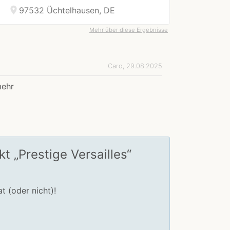
location_on
97532 Üchtelhausen, DE
Mehr über diese Ergebnisse
Caro, 29.08.2025
mehr
 „Prestige Versailles“
t (oder nicht)!