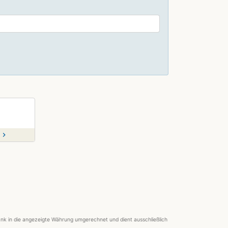
chevron_right
nk in die angezeigte Währung umgerechnet und dient ausschließlich