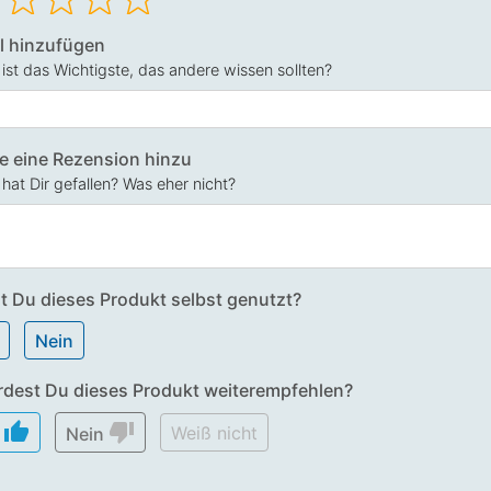
el hinzufügen
ist das Wichtigste, das andere wissen sollten?
e eine Rezension hinzu
hat Dir gefallen? Was eher nicht?
t Du dieses Produkt selbst genutzt?
Nein
dest Du dieses Produkt weiterempfehlen?
thumb_up
thumb_down
Weiß nicht
a
Nein