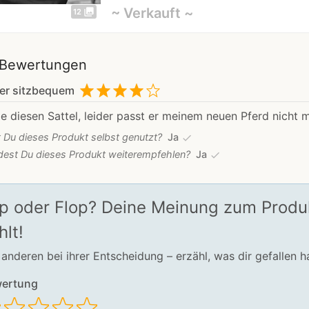
~ Verkauft ~
photo_library
12
Bewertungen
er sitzbequem
e diesen Sattel, leider passt er meinem neuen Pferd nicht 
 Du dieses Produkt selbst genutzt?
Ja
check
est Du dieses Produkt weiterempfehlen?
Ja
check
p oder Flop? Deine Meinung zum Produkt
hlt!
f anderen bei ihrer Entscheidung – erzähl, was dir gefallen ha
ertung