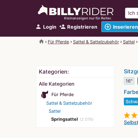
Kleinanzeigen nur für Reiter.
add_circle_outline
person
person_add
Login
Registrieren
Inserieren
home
Für Pferde
Sattel & Sattelzubehör
Sattel
Sitzg
Kategorien:
16"
Alle Kategorien
Farb
Für Pferde
Schw
Sattel & Sattelzubehör
Sattel
Springsattel
(2 076)
Selbs