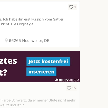
favorite_border
1
s. Ich habe ihn erst kürzlich vom Sattler
 nicht. Die Originalga
location_on
66265 Heusweiler, DE
favorite_border
15
er Farbe Schwarz, da er meiner Stute nicht mehr
kauft und ist in